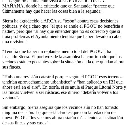
ha asegurado en una entrevista a EL FARADIO DE LA
MAÑANA, donde ha criticado que en Santander “parece que
últimamente hay que hacer las cosas bien a la segunda”.
Sierra ha agradecido a ARCA su “tesón” contra estas decisiones
políticas, y deja claro que “el que se anule el PGOU no beneficia a
nadie”, pero que “sí hay que entender que no es correcto y que si
traía problemas el Ayuntamiento tendría que haber llevado a cabo
una revisión”.
“Tendría que haber un replanteamiento total del PGOU”, ha
insistido Sierra. El portavoz de la asamblea ha confirmado que los
vecinos están expectantes sobre la situación en la que quedan ahora
sus fincas.
“Hubo una revisión catastral porque según el PGOU esos terrenos
tendrían aprovechamiento urbanístico” y “han aplicado un IBI que
ahora está en el aire”. En teoría, si se anula el Parque Litoral Norte y
las fincas vuelven a ser rústicas, ese dinero “debería volver a los
vecinos”.
Sin embargo, Sierra asegura que los vecinos aún no han tomado
ninguna decisión. Lo que está claro es que con la redacción del
nuevo PGOU “los vecinos ahora estarán más atentos a la situación
de sus fincas y sus casas”.