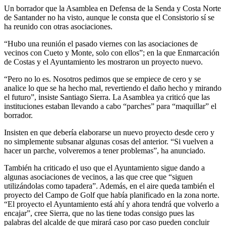
Un borrador que la Asamblea en Defensa de la Senda y Costa Norte
de Santander no ha visto, aunque le consta que el Consistorio sí se
ha reunido con otras asociaciones.
“Hubo una reunión el pasado viernes con las asociaciones de
vecinos con Cueto y Monte, solo con ellos”; en la que Enmarcación
de Costas y el Ayuntamiento les mostraron un proyecto nuevo.
“Pero no lo es. Nosotros pedimos que se empiece de cero y se
analice lo que se ha hecho mal, revertiendo el daño hecho y mirando
el futuro”, insiste Santiago Sierra. La Asamblea ya criticó que las
instituciones estaban llevando a cabo “parches” para “maquillar” el
borrador.
Insisten en que debería elaborarse un nuevo proyecto desde cero y
no simplemente subsanar algunas cosas del anterior. “Si vuelven a
hacer un parche, volveremos a tener problemas”, ha anunciado.
También ha criticado el uso que el Ayuntamiento sigue dando a
algunas asociaciones de vecinos, a las que cree que “siguen
utilizándolas como tapadera”. Además, en el aire queda también el
proyecto del Campo de Golf que había planificado en la zona norte.
“El proyecto el Ayuntamiento está ahí y ahora tendrá que volverlo a
encajar”, cree Sierra, que no las tiene todas consigo pues las
palabras del alcalde de que mirará caso por caso pueden concluir