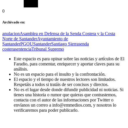
0
Archivado en:
anulacion
Asamblea en Defensa de la Senda Costera y la Costa
Norte de Santander
Ayuntamiento de
Santander
PGOU
Santander
Santiago Sierra
senda
costera
sentencia
Tribunal Supremo
Este espacio es para opinar sobre las noticias y artículos de El
Faradio, para comentar, enriquecer y aportar claves para su
análisis.
No es un espacio para el insulto y la confrontación.
El espacio y el tiempo de nuestros lectores son limitados.
Respetáis a todos si tratáis de ser concisos y directos.
No es el lugar desde donde difundir publicidad ni noticias. Si
tienes una historia o rumor que quieras que contrastemos,
contacta con el autor de las informaciones por Twitter o
envíanos un correo a info@emmedios.com, y nosotros lo
verificaremos para poder publicarlo.