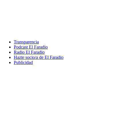
Transparencia
Podcast El Faradio
Radio El Faradio
Hazte socio/a de El Faradio
Publicidad