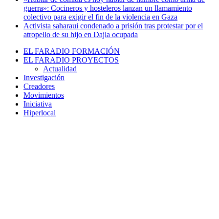
guerra»: Cocineros y hosteleros lanzan un llamamiento
colectivo para exigir el fin de la violencia en Gaza
Activista saharaui condenado a prisión tras protestar por el
atropello de su hijo en Dajla ocupada
EL FARADIO FORMACIÓN
EL FARADIO PROYECTOS
Actualidad
Investigación
Creadores
Movimientos
Iniciativa
Hiperlocal