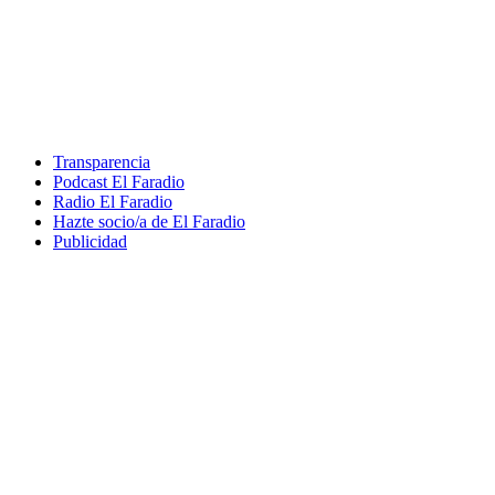
Transparencia
Podcast El Faradio
Radio El Faradio
Hazte socio/a de El Faradio
Publicidad