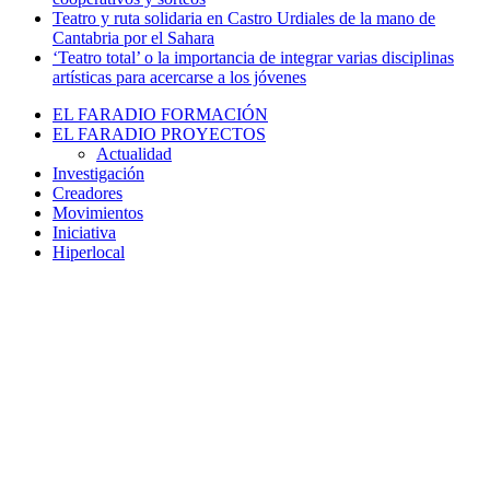
Teatro y ruta solidaria en Castro Urdiales de la mano de
Cantabria por el Sahara
‘Teatro total’ o la importancia de integrar varias disciplinas
artísticas para acercarse a los jóvenes
EL FARADIO FORMACIÓN
EL FARADIO PROYECTOS
Actualidad
Investigación
Creadores
Movimientos
Iniciativa
Hiperlocal