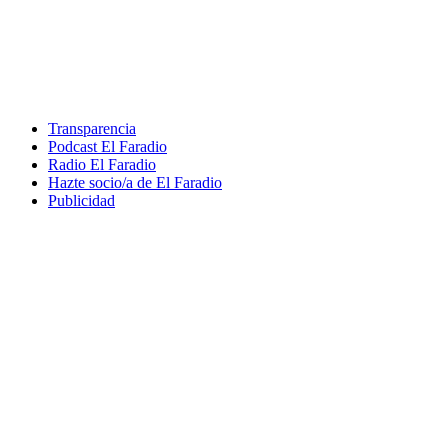
Transparencia
Podcast El Faradio
Radio El Faradio
Hazte socio/a de El Faradio
Publicidad