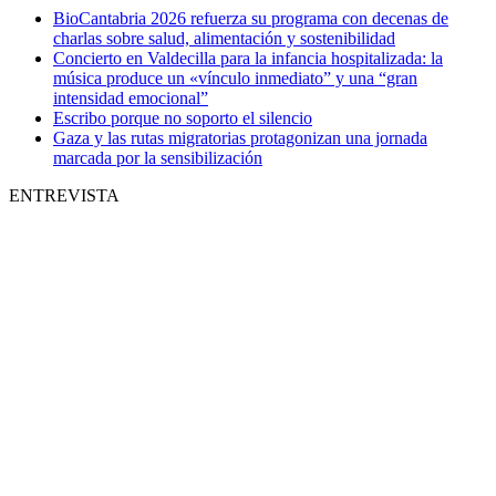
BioCantabria 2026 refuerza su programa con decenas de
charlas sobre salud, alimentación y sostenibilidad
Concierto en Valdecilla para la infancia hospitalizada: la
música produce un «vínculo inmediato” y una “gran
intensidad emocional”
Escribo porque no soporto el silencio
Gaza y las rutas migratorias protagonizan una jornada
marcada por la sensibilización
ENTREVISTA