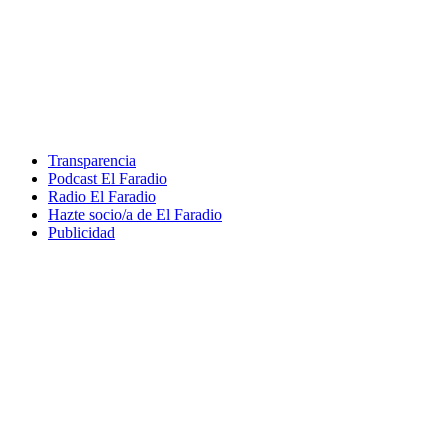
Transparencia
Podcast El Faradio
Radio El Faradio
Hazte socio/a de El Faradio
Publicidad