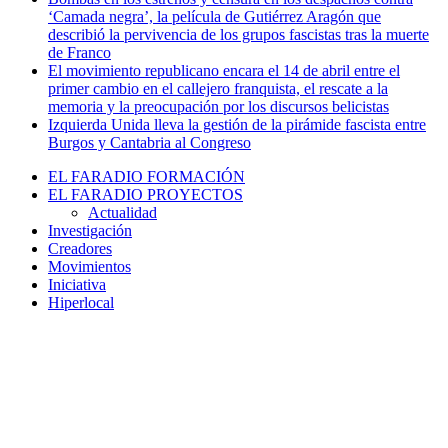
‘Camada negra’, la película de Gutiérrez Aragón que
describió la pervivencia de los grupos fascistas tras la muerte
de Franco
El movimiento republicano encara el 14 de abril entre el
primer cambio en el callejero franquista, el rescate a la
memoria y la preocupación por los discursos belicistas
Izquierda Unida lleva la gestión de la pirámide fascista entre
Burgos y Cantabria al Congreso
EL FARADIO FORMACIÓN
EL FARADIO PROYECTOS
Actualidad
Investigación
Creadores
Movimientos
Iniciativa
Hiperlocal