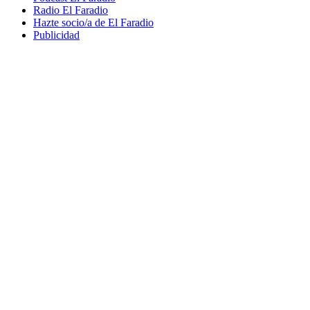
Radio El Faradio
Hazte socio/a de El Faradio
Publicidad