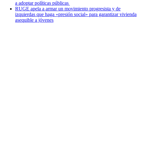
a adoptar políticas públicas
RUGE apela a armar un movimiento progresista y de
izquierdas que haga «presión social» para garantizar vivienda
asequible a jóvenes