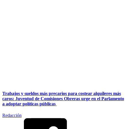
Trabajos y sueldos más precarios para costear alquileres más
caros: Juventud de Comisiones Obreras urge en el Parlamento
a adoptar políticas públicas
Redacción