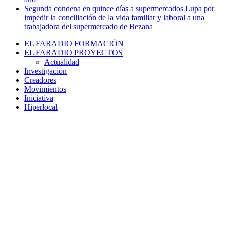
Segunda condena en quince días a supermercados Lupa por
impedir la conciliación de la vida familiar y laboral a una
trabajadora del supermercado de Bezana
EL FARADIO FORMACIÓN
EL FARADIO PROYECTOS
Actualidad
Investigación
Creadores
Movimientos
Iniciativa
Hiperlocal