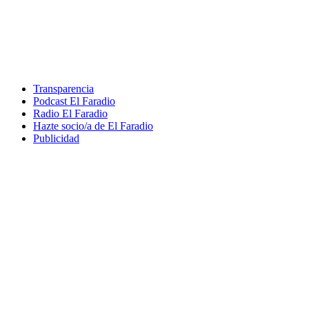
Transparencia
Podcast El Faradio
Radio El Faradio
Hazte socio/a de El Faradio
Publicidad