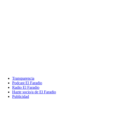
Transparencia
Podcast El Faradio
Radio El Faradio
Hazte socio/a de El Faradio
Publicidad