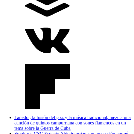
Tañedor, la fusión del jazz y la música tradicional, mezcla una
canción de quintos campurriana con sones flamencos en un
tema sobre la Guerra de Cuba
Smolny y CSC Espacio Abierto organizan una sesión vermú