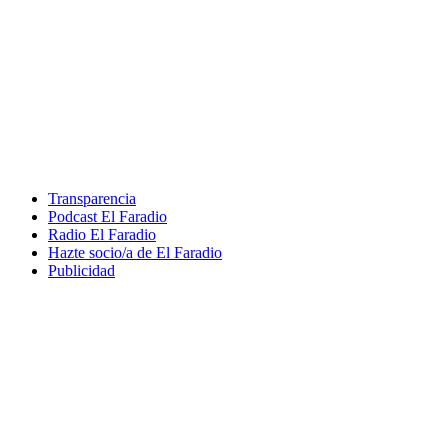
Transparencia
Podcast El Faradio
Radio El Faradio
Hazte socio/a de El Faradio
Publicidad