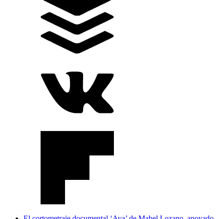
El cortometraje documental ‘Ava’ de Mabel Lozano, apoyado