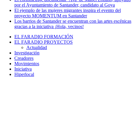
por el Ayuntamiento de Santander, candidato al Goya
El ejemplo de las mujeres migrantes inspira el evento del
proyecto MOMENTUM en Santander
Los barrios de Santander se encuentran con las artes escénicas
gracias a la iniciativa ¡Hola, vecinos!
EL FARADIO FORMACIÓN
EL FARADIO PROYECTOS
Actualidad
Investigación
Creadores
Movimientos
Iniciativa
Hiperlocal