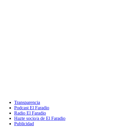
Transparencia
Podcast El Faradio
Radio El Faradio
Hazte socio/a de El Faradio
Publicidad