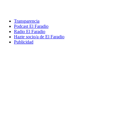
Transparencia
Podcast El Faradio
Radio El Faradio
Hazte socio/a de El Faradio
Publicidad