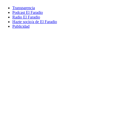
Transparencia
Podcast El Faradio
Radio El Faradio
Hazte socio/a de El Faradio
Publicidad