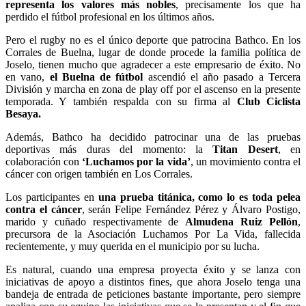
representa los valores más nobles
, precisamente los que ha
perdido el fútbol profesional en los últimos años.
Pero el rugby no es el único deporte que patrocina Bathco. En los
Corrales de Buelna, lugar de donde procede la familia política de
Joselo, tienen mucho que agradecer a este empresario de éxito. No
en vano,
el Buelna de fútbol
ascendió el año pasado a Tercera
División y marcha en zona de play off por el ascenso en la presente
temporada. Y también respalda con su firma al
Club Ciclista
Besaya.
Además, Bathco ha decidido patrocinar una de las pruebas
deportivas más duras del momento: la
Titan Desert
, en
colaboración con
‘Luchamos por la vida’
, un movimiento contra el
cáncer con origen también en Los Corrales.
Los participantes en
una prueba titánica, como lo es toda pelea
contra el cáncer
, serán Felipe Fernández Pérez y Álvaro Postigo,
marido y cuñado respectivamente de
Almudena Ruiz Pellón
,
precursora de la Asociación Luchamos Por La Vida, fallecida
recientemente, y muy querida en el municipio por su lucha.
Es natural, cuando una empresa proyecta éxito y se lanza con
iniciativas de apoyo a distintos fines, que ahora Joselo tenga una
bandeja de entrada de peticiones bastante importante, pero siempre