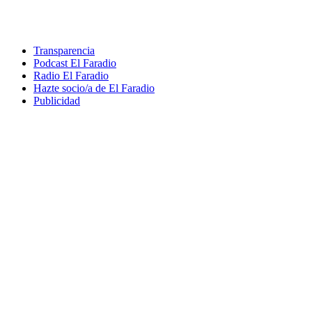
Transparencia
Podcast El Faradio
Radio El Faradio
Hazte socio/a de El Faradio
Publicidad