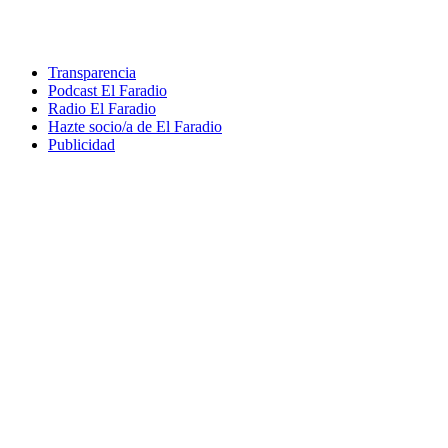
Transparencia
Podcast El Faradio
Radio El Faradio
Hazte socio/a de El Faradio
Publicidad