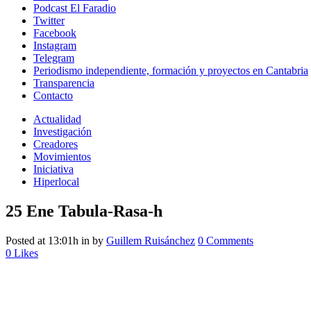
Podcast El Faradio
Twitter
Facebook
Instagram
Telegram
Periodismo independiente, formación y proyectos en Cantabria
Transparencia
Contacto
Actualidad
Investigación
Creadores
Movimientos
Iniciativa
Hiperlocal
25 Ene
Tabula-Rasa-h
Posted at 13:01h
in
by
Guillem Ruisánchez
0 Comments
0
Likes