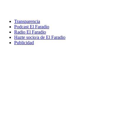
Transparencia
Podcast El Faradio
Radio El Faradio
Hazte socio/a de El Faradio
Publicidad