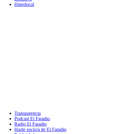
Hiperlocal
Transparencia
Podcast El Faradio
Radio El Faradio
Hazte socio/a de El Faradio