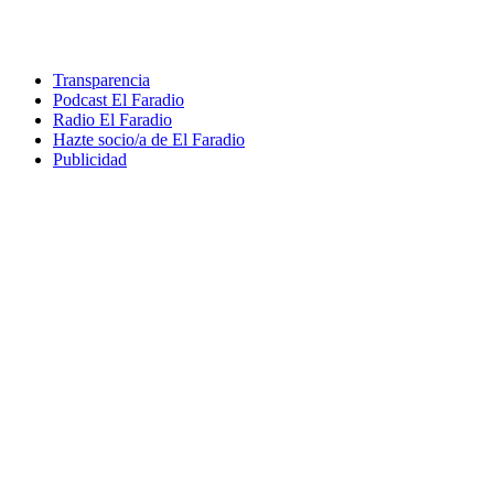
Transparencia
Podcast El Faradio
Radio El Faradio
Hazte socio/a de El Faradio
Publicidad