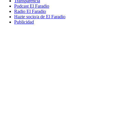
Transparencia
Podcast El Faradio
Radio El Faradio
Hazte socio/a de El Faradio
Publicidad