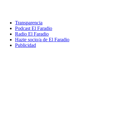
Transparencia
Podcast El Faradio
Radio El Faradio
Hazte socio/a de El Faradio
Publicidad