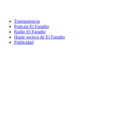
Transparencia
Podcast El Faradio
Radio El Faradio
Hazte socio/a de El Faradio
Publicidad