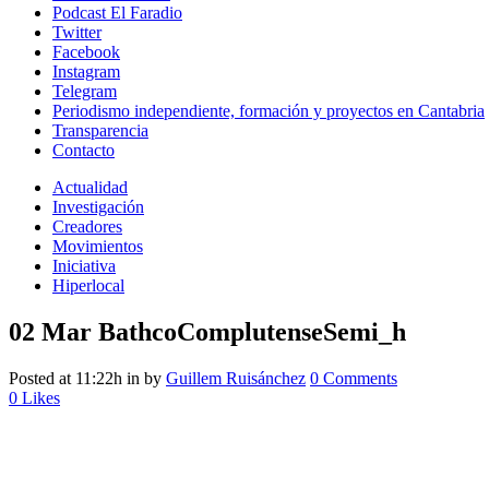
Podcast El Faradio
Twitter
Facebook
Instagram
Telegram
Periodismo independiente, formación y proyectos en Cantabria
Transparencia
Contacto
Actualidad
Investigación
Creadores
Movimientos
Iniciativa
Hiperlocal
02 Mar
BathcoComplutenseSemi_h
Posted at 11:22h
in
by
Guillem Ruisánchez
0 Comments
0
Likes