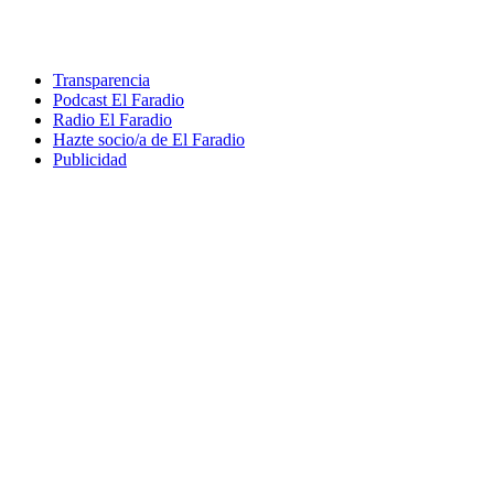
Transparencia
Podcast El Faradio
Radio El Faradio
Hazte socio/a de El Faradio
Publicidad