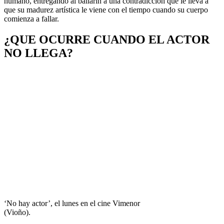
humano, entregando al bailarín a una contradicción que le lleva a
que su madurez artística le viene con el tiempo cuando su cuerpo
comienza a fallar.
¿QUE OCURRE CUANDO EL ACTOR
NO LLEGA?
‘No hay actor’, el lunes en el cine Vimenor
(Vioño).