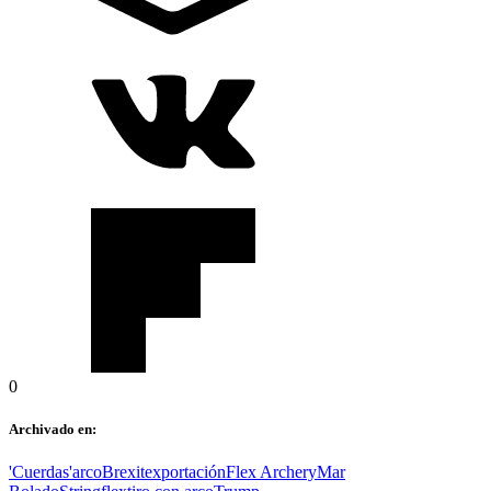
0
Archivado en:
'Cuerdas'
arco
Brexit
exportación
Flex Archery
Mar