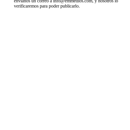
envíanos un correo a info@emmedios.com, y nosotros lo
verificaremos para poder publicarlo.