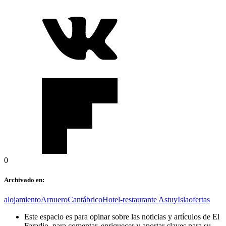
0
Archivado en:
alojamiento
Arnuero
Cantábrico
Hotel-restaurante Astuy
Isla
ofertas
Este espacio es para opinar sobre las noticias y artículos de El
Faradio, para comentar, enriquecer y aportar claves para su