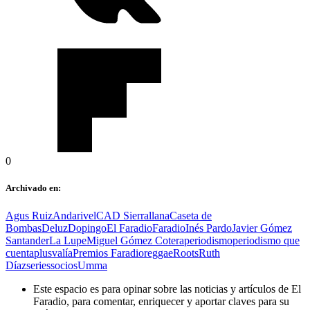
0
Archivado en:
Agus Ruiz
Andarivel
CAD Sierrallana
Caseta de
Bombas
Deluz
Dopingo
El Faradio
Faradio
Inés Pardo
Javier Gómez
Santander
La Lupe
Miguel Gómez Cotera
periodismo
periodismo que
cuenta
plusvalía
Premios Faradio
reggae
Roots
Ruth
Díaz
series
socios
Umma
Este espacio es para opinar sobre las noticias y artículos de El
Faradio, para comentar, enriquecer y aportar claves para su