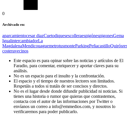
0
Archivado en:
aparcamiento
cesar diaz
Cueto
diques
escollera
espigón
espigones
Gema
Igual
intercambiador
La
Magdalena
Mendicouague
metrotus
monte
Parking
Peñacastillo
Quirós
re
costera
vecinos
Este espacio es para opinar sobre las noticias y artículos de El
Faradio, para comentar, enriquecer y aportar claves para su
análisis.
No es un espacio para el insulto y la confrontación.
El espacio y el tiempo de nuestros lectores son limitados.
Respetáis a todos si tratáis de ser concisos y directos.
No es el lugar desde donde difundir publicidad ni noticias. Si
tienes una historia o rumor que quieras que contrastemos,
contacta con el autor de las informaciones por Twitter o
envíanos un correo a info@emmedios.com, y nosotros lo
verificaremos para poder publicarlo.