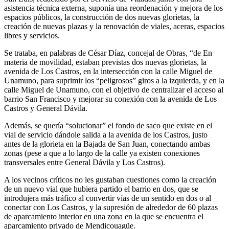
asistencia técnica externa, suponía una reordenación y mejora de los
espacios públicos, la construcción de dos nuevas glorietas, la
creación de nuevas plazas y la renovación de viales, aceras, espacios
libres y servicios.
Se trataba, en palabras de César Díaz, concejal de Obras, “de En
materia de movilidad, estaban previstas dos nuevas glorietas, la
avenida de Los Castros, en la intersección con la calle Miguel de
Unamuno, para suprimir los “peligrosos” giros a la izquierda, y en la
calle Miguel de Unamuno, con el objetivo de centralizar el acceso al
barrio San Francisco y mejorar su conexión con la avenida de Los
Castros y General Dávila.
Además, se quería “solucionar” el fondo de saco que existe en el
vial de servicio dándole salida a la avenida de los Castros, justo
antes de la glorieta en la Bajada de San Juan, conectando ambas
zonas (pese a que a lo largo de la calle ya existen conexiones
transversales entre General Dávila y Los Castros).
A los vecinos críticos no les gustaban cuestiones como la creación
de un nuevo vial que hubiera partido el barrio en dos, que se
introdujera más tráfico al convertir vías de un sentido en dos o al
conectar con Los Castros, y la supresión de alrededor de 60 plazas
de aparcamiento interior en una zona en la que se encuentra el
aparcamiento privado de Mendicouagüe.