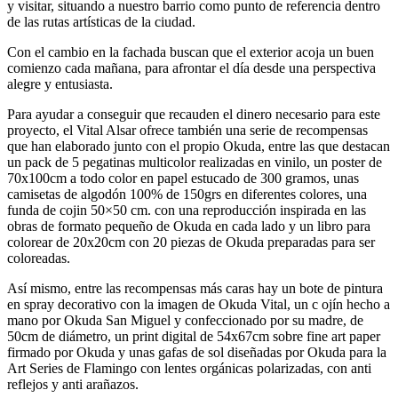
y visitar, situando a nuestro barrio como punto de referencia dentro
de las rutas artísticas de la ciudad.
Con el cambio en la fachada buscan que el exterior acoja un buen
comienzo cada mañana, para afrontar el día desde una perspectiva
alegre y entusiasta.
Para ayudar a conseguir que recauden el dinero necesario para este
proyecto, el Vital Alsar ofrece también una serie de recompensas
que han elaborado junto con el propio Okuda, entre las que destacan
un pack de 5 pegatinas multicolor realizadas en vinilo, un poster de
70x100cm a todo color en papel estucado de 300 gramos, unas
camisetas de algodón 100% de 150grs en diferentes colores, una
funda de cojin 50×50 cm. con una reproducción inspirada en las
obras de formato pequeño de Okuda en cada lado y un libro para
colorear de 20x20cm con 20 piezas de Okuda preparadas para ser
coloreadas.​
Así mismo, entre las recompensas más caras hay un bote de pintura
en spray decorativo con la imagen de Okuda Vital, un c ojín hecho a
mano por Okuda San Miguel y confeccionado por su madre, de
50cm de diámetro, un print digital de 54x67cm sobre fine art paper
firmado por Okuda y unas gafas de sol diseñadas por Okuda para la
Art Series de Flamingo con lentes orgánicas polarizadas, con anti
reflejos y anti arañazos.