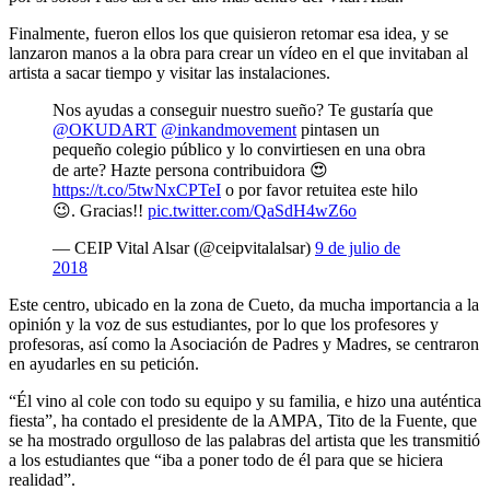
Finalmente, fueron ellos los que quisieron retomar esa idea, y se
lanzaron manos a la obra para crear un vídeo en el que invitaban al
artista a sacar tiempo y visitar las instalaciones.
Nos ayudas a conseguir nuestro sueño? Te gustaría que
@OKUDART
@inkandmovement
pintasen un
pequeño colegio público y lo convirtiesen en una obra
de arte? Hazte persona contribuidora 😍
https://t.co/5twNxCPTeI
o por favor retuitea este hilo
😉. Gracias!!
pic.twitter.com/QaSdH4wZ6o
— CEIP Vital Alsar (@ceipvitalalsar)
9 de julio de
2018
Este centro, ubicado en la zona de Cueto, da mucha importancia a la
opinión y la voz de sus estudiantes, por lo que los profesores y
profesoras, así como la Asociación de Padres y Madres, se centraron
en ayudarles en su petición.
“Él vino al cole con todo su equipo y su familia, e hizo una auténtica
fiesta”, ha contado el presidente de la AMPA, Tito de la Fuente, que
se ha mostrado orgulloso de las palabras del artista que les transmitió
a los estudiantes que “iba a poner todo de él para que se hiciera
realidad”.