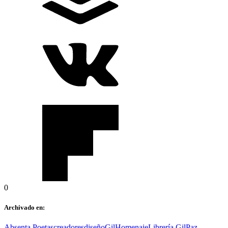
0
Archivado en:
Absenta Poetas
creadores
diseño
Gil
Homenaje
Librería Gil
Paz