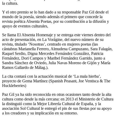
la cultura.
Y el otro premio se lo han dado a su responsable Paz Gil desde el
mundo de la poesía, siendo además el primero que concede la
revista poética Absenta Poetas, por su contribución a la difusión y
apoyo de eventos culturales,
Se llama El Absenta Homenaje y se entrega este viernes dentro del
acto de presentación, en La Vorágine, del nuevo número de su
revista, titulado ‘Nosotras’, centrado en mujeres poetas (las
cántabras Marianella Ferrero, Almudena Campuzano, Sara Falagán,
Raquel Serdio, Digna Mercedes Fernández González, Patricia
Fernández, Dori Campos y Maribel Fernández Garrido, junto a
Sandra Sánchez de Oviedo, Julia Navas Moreno de Gijón y María
Ramos Gallardo de Málag.).
La cita contará con la actuación musical de ‘La mala hierba’,
proyecto de Gema Martínez (Spanish Peasant, Joe Ventisca & The
Huckleberries)
Paz Gil ya ha sido reconocida en otras ocasiones tanto desde la alta
cultura como desde la más cercana: en 2013 el Ministerio de Cultura
la distinguió como la Mejor Librería Cultural de España, y la
asociación Sol Cultural le entregó el pin de sus fiestas por su apoyo
a los creadores y su implicación en su entorno.