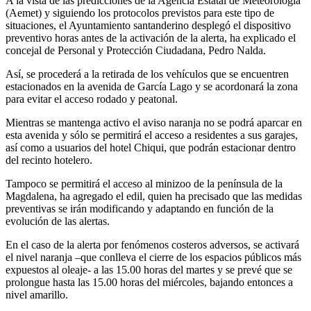
A la vista de las predicciones de la Agencia Estatal de Meteorología
(Aemet) y siguiendo los protocolos previstos para este tipo de
situaciones, el Ayuntamiento santanderino desplegó el dispositivo
preventivo horas antes de la activación de la alerta, ha explicado el
concejal de Personal y Protección Ciudadana, Pedro Nalda.
Así, se procederá a la retirada de los vehículos que se encuentren
estacionados en la avenida de García Lago y se acordonará la zona
para evitar el acceso rodado y peatonal.
Mientras se mantenga activo el aviso naranja no se podrá aparcar en
esta avenida y sólo se permitirá el acceso a residentes a sus garajes,
así como a usuarios del hotel Chiqui, que podrán estacionar dentro
del recinto hotelero.
Tampoco se permitirá el acceso al minizoo de la península de la
Magdalena, ha agregado el edil, quien ha precisado que las medidas
preventivas se irán modificando y adaptando en función de la
evolución de las alertas.
En el caso de la alerta por fenómenos costeros adversos, se activará
el nivel naranja –que conlleva el cierre de los espacios públicos más
expuestos al oleaje- a las 15.00 horas del martes y se prevé que se
prolongue hasta las 15.00 horas del miércoles, bajando entonces a
nivel amarillo.