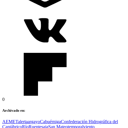
0
Archivado en:
AEMET
alerta
argayo
Cabuérniga
Confederación Hidrográfica del
Cantábrico
Río
Ruente
saja
San Mateo
temporal
viento