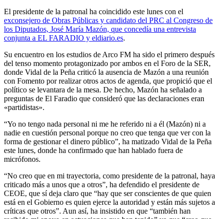
El presidente de la patronal ha coincidido este lunes con el
exconsejero de Obras Públicas y candidato del PRC al Congreso de
los Diputados, José María Mazón, que concedía una entrevista
conjunta a EL FARADIO y eldiario.es
.
Su encuentro en los estudios de Arco FM ha sido el primero después
del tenso momento protagonizado por ambos en el Foro de la SER,
donde Vidal de la Peña criticó la ausencia de Mazón a una reunión
con Fomento por realizar otros actos de agenda, que propició que el
político se levantara de la mesa. De hecho, Mazón ha señalado a
preguntas de El Faradio que consideró que las declaraciones eran
«partidistas».
“Yo no tengo nada personal ni me he referido ni a él (Mazón) ni a
nadie en cuestión personal porque no creo que tenga que ver con la
forma de gestionar el dinero público”, ha matizado Vidal de la Peña
este lunes, donde ha confirmado que han hablado fuera de
micrófonos.
“No creo que en mi trayectoria, como presidente de la patronal, haya
criticado más a unos que a otros”, ha defendido el presidente de
CEOE, que sí deja claro que “hay que ser conscientes de que quien
está en el Gobierno es quien ejerce la autoridad y están más sujetos a
críticas que otros”. Aun así, ha insistido en que “también han