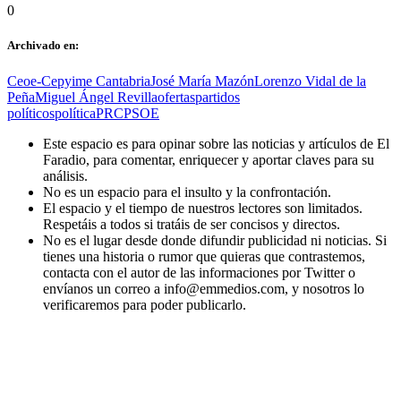
0
Archivado en:
Ceoe-Cepyime Cantabria
José María Mazón
Lorenzo Vidal de la
Peña
Miguel Ángel Revilla
ofertas
partidos
políticos
política
PRC
PSOE
Este espacio es para opinar sobre las noticias y artículos de El
Faradio, para comentar, enriquecer y aportar claves para su
análisis.
No es un espacio para el insulto y la confrontación.
El espacio y el tiempo de nuestros lectores son limitados.
Respetáis a todos si tratáis de ser concisos y directos.
No es el lugar desde donde difundir publicidad ni noticias. Si
tienes una historia o rumor que quieras que contrastemos,
contacta con el autor de las informaciones por Twitter o
envíanos un correo a info@emmedios.com, y nosotros lo
verificaremos para poder publicarlo.