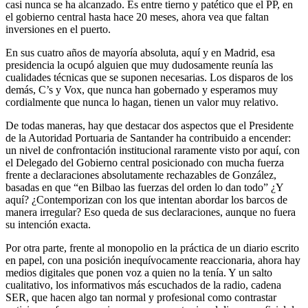
casi nunca se ha alcanzado. Es entre tierno y patético que el PP, en
el gobierno central hasta hace 20 meses, ahora vea que faltan
inversiones en el puerto.
En sus cuatro años de mayoría absoluta, aquí y en Madrid, esa
presidencia la ocupó alguien que muy dudosamente reunía las
cualidades técnicas que se suponen necesarias. Los disparos de los
demás, C’s y Vox, que nunca han gobernado y esperamos muy
cordialmente que nunca lo hagan, tienen un valor muy relativo.
De todas maneras, hay que destacar dos aspectos que el Presidente
de la Autoridad Portuaria de Santander ha contribuido a encender:
un nivel de confrontación institucional raramente visto por aquí, con
el Delegado del Gobierno central posicionado con mucha fuerza
frente a declaraciones absolutamente rechazables de González,
basadas en que “en Bilbao las fuerzas del orden lo dan todo” ¿Y
aquí? ¿Contemporizan con los que intentan abordar los barcos de
manera irregular? Eso queda de sus declaraciones, aunque no fuera
su intención exacta.
Por otra parte, frente al monopolio en la práctica de un diario escrito
en papel, con una posición inequívocamente reaccionaria, ahora hay
medios digitales que ponen voz a quien no la tenía. Y un salto
cualitativo, los informativos más escuchados de la radio, cadena
SER, que hacen algo tan normal y profesional como contrastar