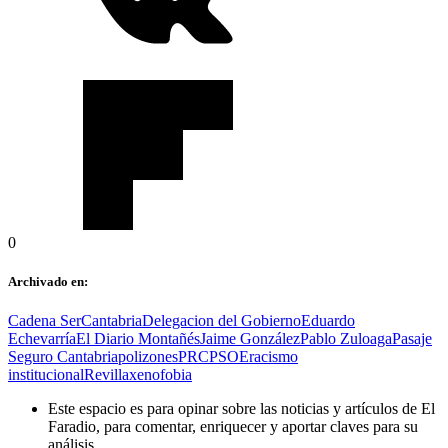
0
Archivado en:
Cadena Ser
Cantabria
Delegacion del Gobierno
Eduardo
Echevarría
El Diario Montañés
Jaime González
Pablo Zuloaga
Pasaje
Seguro Cantabria
polizones
PRC
PSOE
racismo
institucional
Revilla
xenofobia
Este espacio es para opinar sobre las noticias y artículos de El
Faradio, para comentar, enriquecer y aportar claves para su
análisis.