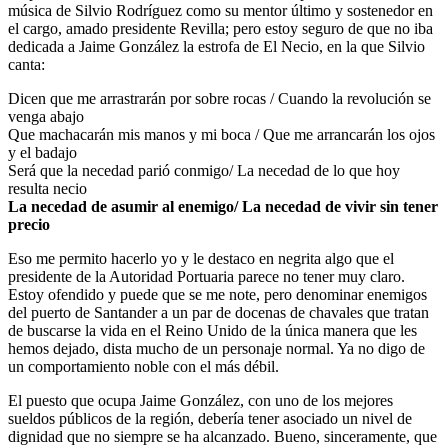
música de Silvio Rodríguez como su mentor último y sostenedor en
el cargo, amado presidente Revilla; pero estoy seguro de que no iba
dedicada a Jaime González la estrofa de El Necio, en la que Silvio
canta:
Dicen que me arrastrarán por sobre rocas / Cuando la revolución se
venga abajo
Que machacarán mis manos y mi boca / Que me arrancarán los ojos
y el badajo
Será que la necedad parió conmigo/ La necedad de lo que hoy
resulta necio
La necedad de asumir al enemigo/ La necedad de vivir sin tener
precio
Eso me permito hacerlo yo y le destaco en negrita algo que el
presidente de la Autoridad Portuaria parece no tener muy claro.
Estoy ofendido y puede que se me note, pero denominar enemigos
del puerto de Santander a un par de docenas de chavales que tratan
de buscarse la vida en el Reino Unido de la única manera que les
hemos dejado, dista mucho de un personaje normal. Ya no digo de
un comportamiento noble con el más débil.
El puesto que ocupa Jaime González, con uno de los mejores
sueldos públicos de la región, debería tener asociado un nivel de
dignidad que no siempre se ha alcanzado. Bueno, sinceramente, que