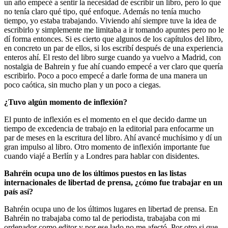
un año empecé a sentir la necesidad de escribir un libro, pero lo que
no tenía claro qué tipo, qué enfoque. Además no tenía mucho
tiempo, yo estaba trabajando. Viviendo ahí siempre tuve la idea de
escribirlo y simplemente me limitaba a ir tomando apuntes pero no le
dí forma entonces. Si es cierto que algunos de los capítulos del libro,
en concreto un par de ellos, si los escribí después de una experiencia
enteros ahí. El resto del libro surge cuando ya vuelvo a Madrid, con
nostalgia de Bahrein y fue ahí cuando empecé a ver claro que quería
escribirlo. Poco a poco empecé a darle forma de una manera un
poco caótica, sin mucho plan y un poco a ciegas.
¿Tuvo algún momento de inflexión?
El punto de inflexión es el momento en el que decido darme un
tiempo de excedencia de trabajo en la editorial para enfocarme un
par de meses en la escritura del libro. Ahí avancé muchísimo y dí un
gran impulso al libro. Otro momento de inflexión importante fue
cuando viajé a Berlín y a Londres para hablar con disidentes.
Bahréin ocupa uno de los últimos puestos en las listas
internacionales de libertad de prensa, ¿cómo fue trabajar en un
país así?
Bahréin ocupa uno de los últimos lugares en libertad de prensa. En
Bahréin no trabajaba como tal de periodista, trabajaba con mi
ordenador como editor y por ese lado no me afectó. Por otro si que