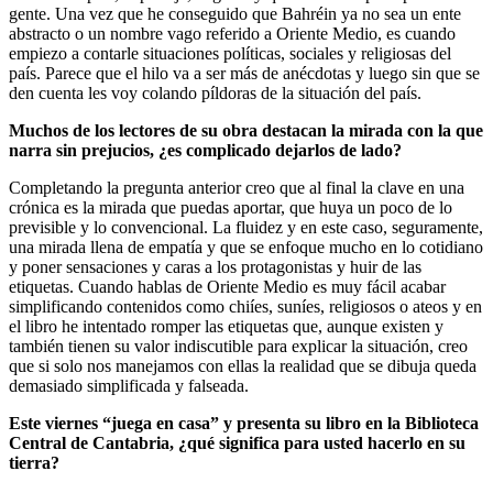
gente. Una vez que he conseguido que Bahréin ya no sea un ente
abstracto o un nombre vago referido a Oriente Medio, es cuando
empiezo a contarle situaciones políticas, sociales y religiosas del
país. Parece que el hilo va a ser más de anécdotas y luego sin que se
den cuenta les voy colando píldoras de la situación del país.
Muchos de los lectores de su obra destacan la mirada con la que
narra sin prejucios, ¿es complicado dejarlos de lado?
Completando la pregunta anterior creo que al final la clave en una
crónica es la mirada que puedas aportar, que huya un poco de lo
previsible y lo convencional. La fluidez y en este caso, seguramente,
una mirada llena de empatía y que se enfoque mucho en lo cotidiano
y poner sensaciones y caras a los protagonistas y huir de las
etiquetas. Cuando hablas de Oriente Medio es muy fácil acabar
simplificando contenidos como chiíes, suníes, religiosos o ateos y en
el libro he intentado romper las etiquetas que, aunque existen y
también tienen su valor indiscutible para explicar la situación, creo
que si solo nos manejamos con ellas la realidad que se dibuja queda
demasiado simplificada y falseada.
Este viernes “juega en casa” y presenta su libro en la Biblioteca
Central de Cantabria, ¿qué significa para usted hacerlo en su
tierra?