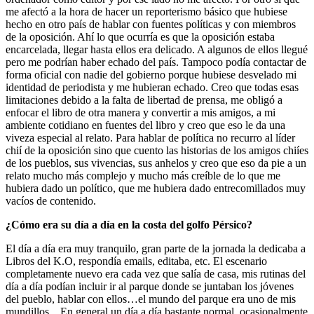
me afectó a la hora de hacer un reporterismo básico que hubiese
hecho en otro país de hablar con fuentes políticas y con miembros
de la oposición. Ahí lo que ocurría es que la oposición estaba
encarcelada, llegar hasta ellos era delicado. A algunos de ellos llegué
pero me podrían haber echado del país. Tampoco podía contactar de
forma oficial con nadie del gobierno porque hubiese desvelado mi
identidad de periodista y me hubieran echado. Creo que todas esas
limitaciones debido a la falta de libertad de prensa, me obligó a
enfocar el libro de otra manera y convertir a mis amigos, a mi
ambiente cotidiano en fuentes del libro y creo que eso le da una
viveza especial al relato. Para hablar de política no recurro al líder
chií de la oposición sino que cuento las historias de los amigos chiíes
de los pueblos, sus vivencias, sus anhelos y creo que eso da pie a un
relato mucho más complejo y mucho más creíble de lo que me
hubiera dado un político, que me hubiera dado entrecomillados muy
vacíos de contenido.
¿Cómo era su día a día en la costa del golfo Pérsico?
El día a día era muy tranquilo, gran parte de la jornada la dedicaba a
Libros del K.O, respondía emails, editaba, etc. El escenario
completamente nuevo era cada vez que salía de casa, mis rutinas del
día a día podían incluir ir al parque donde se juntaban los jóvenes
del pueblo, hablar con ellos…el mundo del parque era uno de mis
mundillos. . En general un día a día bastante normal, ocasionalmente