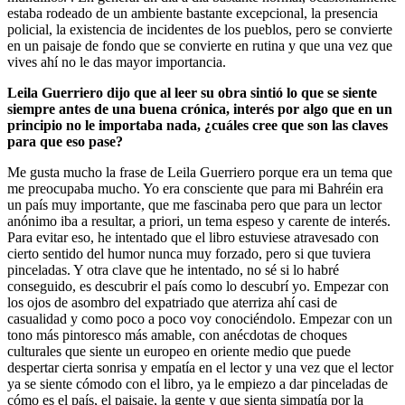
estaba rodeado de un ambiente bastante excepcional, la presencia
policial, la existencia de incidentes de los pueblos, pero se convierte
en un paisaje de fondo que se convierte en rutina y que una vez que
vives ahí no le das mayor importancia.
Leila Guerriero dijo que al leer su obra sintió lo que se siente
siempre antes de una buena crónica, interés por algo que en un
principio no le importaba nada, ¿cuáles cree que son las claves
para que eso pase?
Me gusta mucho la frase de Leila Guerriero porque era un tema que
me preocupaba mucho. Yo era consciente que para mi Bahréin era
un país muy importante, que me fascinaba pero que para un lector
anónimo iba a resultar, a priori, un tema espeso y carente de interés.
Para evitar eso, he intentado que el libro estuviese atravesado con
cierto sentido del humor nunca muy forzado, pero si que tuviera
pinceladas. Y otra clave que he intentado, no sé si lo habré
conseguido, es descubrir el país como lo descubrí yo. Empezar con
los ojos de asombro del expatriado que aterriza ahí casi de
casualidad y como poco a poco voy conociéndolo. Empezar con un
tono más pintoresco más amable, con anécdotas de choques
culturales que siente un europeo en oriente medio que puede
despertar cierta sonrisa y empatía en el lector y una vez que el lector
ya se siente cómodo con el libro, ya le empiezo a dar pinceladas de
cómo es el país, el paisaje, la gente y que sienta simpatía por la