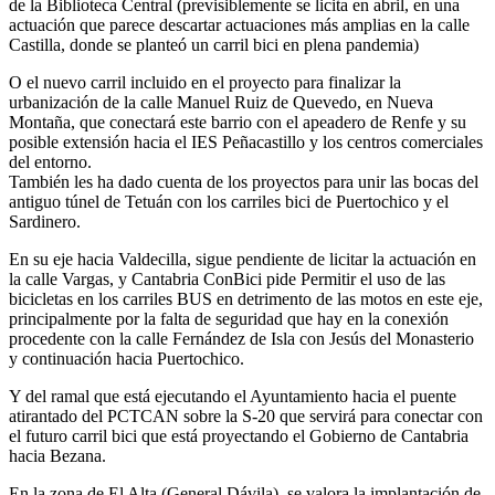
de la Biblioteca Central (previsiblemente se licita en abril, en una
actuación que parece descartar actuaciones más amplias en la calle
Castilla, donde se planteó un carril bici en plena pandemia)
O el nuevo carril incluido en el proyecto para finalizar la
urbanización de la calle Manuel Ruiz de Quevedo, en Nueva
Montaña, que conectará este barrio con el apeadero de Renfe y su
posible extensión hacia el IES Peñacastillo y los centros comerciales
del entorno.
También les ha dado cuenta de los proyectos para unir las bocas del
antiguo túnel de Tetuán con los carriles bici de Puertochico y el
Sardinero.
En su eje hacia Valdecilla, sigue pendiente de licitar la actuación en
la calle Vargas, y Cantabria ConBici pide Permitir el uso de las
bicicletas en los carriles BUS en detrimento de las motos en este eje,
principalmente por la falta de seguridad que hay en la conexión
procedente con la calle Fernández de Isla con Jesús del Monasterio
y continuación hacia Puertochico.
Y del ramal que está ejecutando el Ayuntamiento hacia el puente
atirantado del PCTCAN sobre la S-20 que servirá para conectar con
el futuro carril bici que está proyectando el Gobierno de Cantabria
hacia Bezana.
En la zona de El Alta (General Dávila), se valora la implantación de