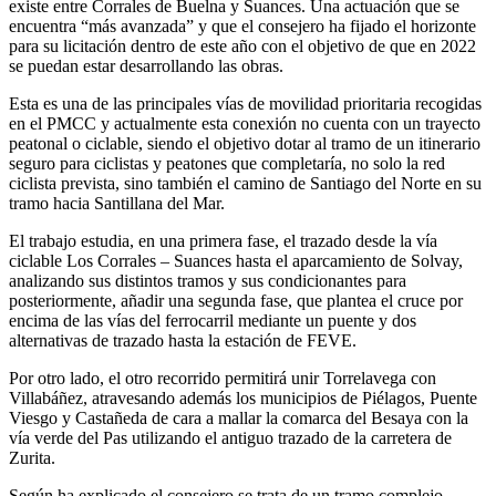
existe entre Corrales de Buelna y Suances. Una actuación que se
encuentra “más avanzada” y que el consejero ha fijado el horizonte
para su licitación dentro de este año con el objetivo de que en 2022
se puedan estar desarrollando las obras.
Esta es una de las principales vías de movilidad prioritaria recogidas
en el PMCC y actualmente esta conexión no cuenta con un trayecto
peatonal o ciclable, siendo el objetivo dotar al tramo de un itinerario
seguro para ciclistas y peatones que completaría, no solo la red
ciclista prevista, sino también el camino de Santiago del Norte en su
tramo hacia Santillana del Mar.
El trabajo estudia, en una primera fase, el trazado desde la vía
ciclable Los Corrales – Suances hasta el aparcamiento de Solvay,
analizando sus distintos tramos y sus condicionantes para
posteriormente, añadir una segunda fase, que plantea el cruce por
encima de las vías del ferrocarril mediante un puente y dos
alternativas de trazado hasta la estación de FEVE.
Por otro lado, el otro recorrido permitirá unir Torrelavega con
Villabáñez, atravesando además los municipios de Piélagos, Puente
Viesgo y Castañeda de cara a mallar la comarca del Besaya con la
vía verde del Pas utilizando el antiguo trazado de la carretera de
Zurita.
Según ha explicado el consejero se trata de un tramo complejo