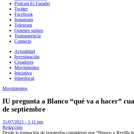
Podcast El Faradio
Twitter
Facebook
Instagram
Telegram
Quienes somos
Transparencia
Contacto
Actualidad
Investigación
Creadores
Movimientos
Iniciativa
Hiperlocal
Movimientos
IU pregunta a Blanco “qué va a hacer” cua
de septiembre
31/07/2021 - 1:11 pm
Redacción
Desde la formación de izquierdas consideran que “Blanco y Revilla han 