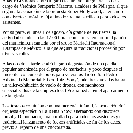
A las 19.45 horas tendrá lugar la lectura del pregón de las fiestas a
cargo de Verónica Samperio Mazorra, alcaldesa de Piélagos, al que
seguirá la actuación de la orquesta Super Hollywood, alternando
con discoteca móvil y Dj animador, y una parrillada para todos los
asistentes.
Por su parte, el lunes 1 de agosto, día grande de las fiestas, la
actividad se inicia a las 12.00 horas con la misa en honor al patrón
del municipio,m cantada por el grupo Mariachi Internacional
Estampas de México, a la que seguirá la tradicional procesión por
diversas calles.
A las dos de la tarde tendrá lugar a degustación de una paella
popular amenizada por el grupo de mariachis, y poco después el
inicio del concurso de bolos para veteranos Trofeo San Pedro
Advíncula Memorial Eliseo Ruiz ‘Sony’, mientras que a las habrá
un taller-exhibición de vuelo de drones, con monitores
especializados de la empresa local Vextramedia, en el aparcamiento
de la iglesia.
Los festejos continúan con una merienda infantil, la actuación de la
orquesta espectáculo La Reina Show, alternando con discoteca
móvil y Dj animador, una parrillada para todos los asistentes y el
tradicional lanzamiento de fuegos artificiales de fin de los actos,
previo al reparto de una chocolatada.