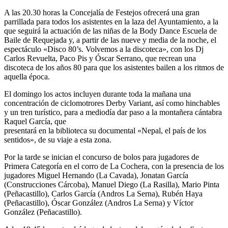
A las 20.30 horas la Concejalía de Festejos ofrecerá una gran
parrillada para todos los asistentes en la laza del Ayuntamiento, a la
que seguirá la actuación de las niñas de la Body Dance Escuela de
Baile de Requejada y, a partir de las nueve y media de la noche, el
espectáculo «Disco 80’s. Volvemos a la discoteca», con los Dj
Carlos Revuelta, Paco Pis y Óscar Serrano, que recrean una
discoteca de los años 80 para que los asistentes bailen a los ritmos de
aquella época.
El domingo los actos incluyen durante toda la mañana una
concentración de ciclomotrores Derby Variant, así como hinchables
y un tren turístico, para a mediodía dar paso a la montañera cántabra
Raquel García, que
presentará en la biblioteca su documental «Nepal, el país de los
sentidos», de su viaje a esta zona.
Por la tarde se inician el concurso de bolos para jugadores de
Primera Categoría en el corro de La Cochera, con la presencia de los
jugadores Miguel Hernando (La Cavada), Jonatan García
(Construcciones Cárcoba), Manuel Diego (La Rasilla), Mario Pinta
(Peñacastillo), Carlos García (Andros La Serna), Rubén Haya
(Peñacastillo), Óscar González (Andros La Serna) y Víctor
González (Peñacastillo).