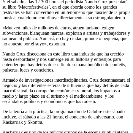
Y el sábado a las 12.300 horas el periodista Nando Cruz presentará
su libro ‘Macrofestivales’, en el que aborda como los grandes
festivales se han convertido en un fenómeno que trasciende la propia
música, cuando no contribuye directamente a su estrangulamiento.
«Mueven miles de millones de euros, atraen turismo, exigen
subvenciones, blanquean marcas, explotan a artistas y trabajadores y
saquean al público. Aun así, no hay ciudad, grande o pequeña, que
no apueste por el suyo», exponen.
Nando Cruz disecciona en este libro una industria que ha crecido
hasta desbordarse y nos sumerge en su historia y entresijos para
entender que hay detrás de ese fin de semana bucólico de confetis,
pulseras, luces y conciertos.
Armado de investigaciones interdisciplinarias, Cruz desenmascara el
negocio y las diferentes esferas de influencia que hay detrás de cada
macrofestival, la corrupción económica y moral, los impactos a
medio y largo plazo en el turismo y el medioambiente, y los
escándalos políticos y económicos que los rodean.
De la teoría a la práctica, la programación de Octubre este sábado
incluye, el sábado a las 21 horas, el concierto de aniversario, con
Kaskarriak y Skontra.
Kaskarriak es uno de los míticos grupos de la escena punk cántabra,