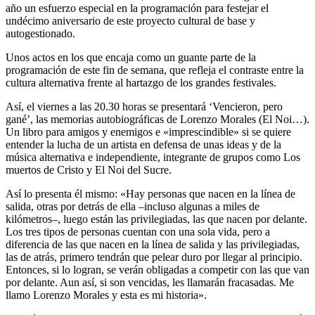
año un esfuerzo especial en la programación para festejar el
undécimo aniversario de este proyecto cultural de base y
autogestionado.
Unos actos en los que encaja como un guante parte de la
programación de este fin de semana, que refleja el contraste entre la
cultura alternativa frente al hartazgo de los grandes festivales.
Así, el viernes a las 20.30 horas se presentará ‘Vencieron, pero
gané’, las memorias autobiográficas de Lorenzo Morales (El Noi…).
Un libro para amigos y enemigos e «imprescindible» si se quiere
entender la lucha de un artista en defensa de unas ideas y de la
música alternativa e independiente, integrante de grupos como Los
muertos de Cristo y El Noi del Sucre.
Así lo presenta él mismo: «Hay personas que nacen en la línea de
salida, otras por detrás de ella –incluso algunas a miles de
kilómetros–, luego están las privilegiadas, las que nacen por delante.
Los tres tipos de personas cuentan con una sola vida, pero a
diferencia de las que nacen en la línea de salida y las privilegiadas,
las de atrás, primero tendrán que pelear duro por llegar al principio.
Entonces, si lo logran, se verán obligadas a competir con las que van
por delante. Aun así, si son vencidas, les llamarán fracasadas. Me
llamo Lorenzo Morales y esta es mi historia».