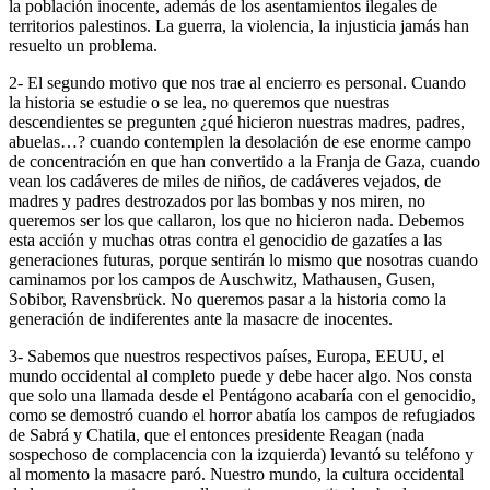
la población inocente, además de los asentamientos ilegales de
territorios palestinos. La guerra, la violencia, la injusticia jamás han
resuelto un problema.
2- El segundo motivo que nos trae al encierro es personal. Cuando
la historia se estudie o se lea, no queremos que nuestras
descendientes se pregunten ¿qué hicieron nuestras madres, padres,
abuelas…? cuando contemplen la desolación de ese enorme campo
de concentración en que han convertido a la Franja de Gaza, cuando
vean los cadáveres de miles de niños, de cadáveres vejados, de
madres y padres destrozados por las bombas y nos miren, no
queremos ser los que callaron, los que no hicieron nada. Debemos
esta acción y muchas otras contra el genocidio de gazatíes a las
generaciones futuras, porque sentirán lo mismo que nosotras cuando
caminamos por los campos de Auschwitz, Mathausen, Gusen,
Sobibor, Ravensbrück. No queremos pasar a la historia como la
generación de indiferentes ante la masacre de inocentes.
3- Sabemos que nuestros respectivos países, Europa, EEUU, el
mundo occidental al completo puede y debe hacer algo. Nos consta
que solo una llamada desde el Pentágono acabaría con el genocidio,
como se demostró cuando el horror abatía los campos de refugiados
de Sabrá y Chatila, que el entonces presidente Reagan (nada
sospechoso de complacencia con la izquierda) levantó su teléfono y
al momento la masacre paró. Nuestro mundo, la cultura occidental