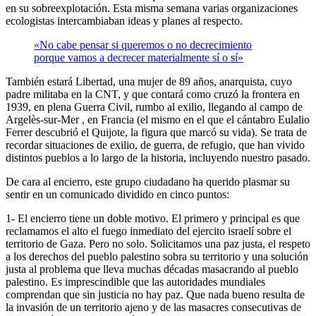
en su sobreexplotación. Esta misma semana varias organizaciones
ecologistas intercambiaban ideas y planes al respecto.
«No cabe pensar si queremos o no decrecimiento
porque vamos a decrecer materialmente sí o sí»
También estará Libertad, una mujer de 89 años, anarquista, cuyo
padre militaba en la CNT, y que contará como cruzó la frontera en
1939, en plena Guerra Civil, rumbo al exilio, llegando al campo de
Argelès-sur-Mer , en Francia (el mismo en el que el cántabro Eulalio
Ferrer descubrió el Quijote, la figura que marcó su vida). Se trata de
recordar situaciones de exilio, de guerra, de refugio, que han vivido
distintos pueblos a lo largo de la historia, incluyendo nuestro pasado.
De cara al encierro, este grupo ciudadano ha querido plasmar su
sentir en un comunicado dividido en cinco puntos:
1- El encierro tiene un doble motivo. El primero y principal es que
reclamamos el alto el fuego inmediato del ejercito israelí sobre el
territorio de Gaza. Pero no solo. Solicitamos una paz justa, el respeto
a los derechos del pueblo palestino sobra su territorio y una solución
justa al problema que lleva muchas décadas masacrando al pueblo
palestino. Es imprescindible que las autoridades mundiales
comprendan que sin justicia no hay paz. Que nada bueno resulta de
la invasión de un territorio ajeno y de las masacres consecutivas de