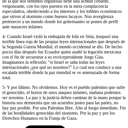
de la que nos sentimos orgullosas tiene una actitud cobarde,
vergonzante, con los ojos puestos en la mera complacencia
especulativa, obedeciendo a los intereses y los lobbies económicos
que sirven al sionismo como buenos lacayos. Nos avergüenza
pertenecer a un mundo donde los gobernantes se ponen de perfil
ante masacres infames.
4- Cuando Israel violó la embajada de Irán en Siria, traspasó una
terrible línea roja de las propias leyes internacionales que después de
la Segunda Guerra Mundial, el mundo occidental se dio. De hecho
pocos días después fue Ecuador quien asaltó la legación mexicana
con el fin de secuestrar a su exvicepresidente Jorge Glas.
Imaginamos la reflexión: “si Israel se salta todas las leyes
internacionales ¿por qué no nosotros?” Lo cual nos conduce a una
escalada terrible donde la paz mundial se ve amenazada de forma
total.
5- Y por último. No olvidemos. Hoy es el pueblo palestino que sufre
el genocidio, el horror de unos ataques infames, mañana podemos
ser nosotras. La paz y la justicia deben caminar de la mano porque la
historia nos demuestra que sin acuerdos justos para las partes, no
hay paz posible. Por una Palestina libre. Alto al fuego inmediato. Fin
de las hostilidades genocidas del sionismo. Por la paz y por los
Derechos Humanos en la Franja de Gaza.