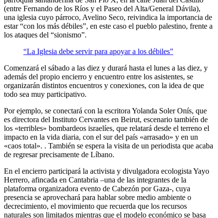
(entre Fernando de los Ríos y el Paseo del Alta/General Dávila),
una iglesia cuyo párroco, Avelino Seco, reivindica la importancia de
estar “con los más débiles”, en este caso el pueblo palestino, frente a
los ataques del “sionismo”.
“La Iglesia debe servir para apoyar a los débiles”
Comenzará el sábado a las diez y durará hasta el lunes a las diez, y
además del propio encierro y encuentro entre los asistentes, se
organizarán distintos encuentros y conexiones, con la idea de que
todo sea muy participativo.
Por ejemplo, se conectará con la escritora Yolanda Soler Onís, que
es directora del Instituto Cervantes en Beirut, escenario también de
los «terribles» bombardeos israelíes, que relatará desde el terreno el
impacto en la vida diaria, con el sur del país «arrasado» y en un
«caos total». . También se espera la visita de un periodista que acaba
de regresar precisamente de Líbano.
En el encierro participará la activista y divulgadora ecologista Yayo
Herrero, afincada en Cantabria –una de las integrantes de la
plataforma organizadora evento de Cabezón por Gaza-, cuya
presencia se aprovechará para hablar sobre medio ambiente o
decrecimiento, el movimiento que recuerda que los recursos
naturales son limitados mientras que el modelo económico se basa