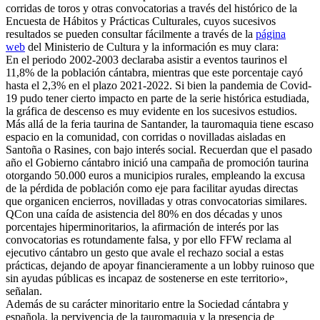
corridas de toros y otras convocatorias a través del histórico de la
Encuesta de Hábitos y Prácticas Culturales, cuyos sucesivos
resultados se pueden consultar fácilmente a través de la
página
web
del Ministerio de Cultura y la información es muy clara:
En el periodo 2002-2003 declaraba asistir a eventos taurinos el
11,8% de la población cántabra, mientras que este porcentaje cayó
hasta el 2,3% en el plazo 2021-2022. Si bien la pandemia de Covid-
19 pudo tener cierto impacto en parte de la serie histórica estudiada,
la gráfica de descenso es muy evidente en los sucesivos estudios.
Más allá de la feria taurina de Santander, la tauromaquia tiene escaso
espacio en la comunidad, con corridas o novilladas aisladas en
Santoña o Rasines, con bajo interés social. Recuerdan que el pasado
año el Gobierno cántabro inició una campaña de promoción taurina
otorgando 50.000 euros a municipios rurales, empleando la excusa
de la pérdida de población como eje para facilitar ayudas directas
que organicen encierros, novilladas y otras convocatorias similares.
QCon una caída de asistencia del 80% en dos décadas y unos
porcentajes hiperminoritarios, la afirmación de interés por las
convocatorias es rotundamente falsa, y por ello FFW reclama al
ejecutivo cántabro un gesto que avale el rechazo social a estas
prácticas, dejando de apoyar financieramente a un lobby ruinoso que
sin ayudas públicas es incapaz de sostenerse en este territorio»,
señalan.
Además de su carácter minoritario entre la Sociedad cántabra y
española, la pervivencia de la tauromaquia y la presencia de