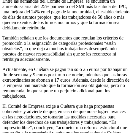
Entre las demandas del Comité de Empresa, se encuentra un
aumento salarial del 25% partiendo del SMI más la subida del IPC,
una mejora del 24% en el pago de la nocturnidad, el establecimiento
de días de asuntos propios, que los trabajadores de 58 años o más
queden exentos de los turnos nocturnos y que la formación sea
debidamente retribuida.
También señalan que los documentos que regulan los criterios de
promoción o la asignación de categorías profesionales “están
obsoletos”, lo que deja a muchos trabajadores desempeñando
puestos de mayor responsabilidad sin que se les reconozca ni
retribuya adecuadamente.
Actualmente, en Cuétara se pagan tan solo 25 euros por trabajar un
fin de semana y 9 euros por turno de noche, mientras que las horas
extraordinarias se abonan a 17 euros. Además, desde la dirección de
la empresa han marcado que la formación sea obligatoria, pero no
remunerada, lo que supone un perjuicio adicional para los
trabajadores.
El Comité de Empresa exige a Cuétara que haga propuestas
coherentes y advierte de que, en caso de que no se logren avances
en las negociaciones, se tomarán las medidas necesarias para
defender los derechos de sus trabajadores y trabajadoras. “Es
imprescindible”, concluyen, “acometer una reforma estructural que
ponga fin a la precariedad y evite que los empleados de Cuétara