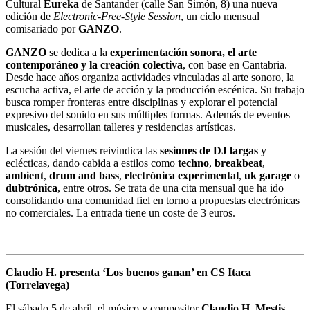
Cultural
Eureka
de Santander (calle San Simón, 8) una nueva
edición de
Electronic-Free-Style Session
, un ciclo mensual
comisariado por
GANZO
.
GANZO
se dedica a la
experimentación sonora, el arte
contemporáneo y la creación colectiva
, con base en Cantabria.
Desde hace años organiza actividades vinculadas al arte sonoro, la
escucha activa, el arte de acción y la producción escénica. Su trabajo
busca romper fronteras entre disciplinas y explorar el potencial
expresivo del sonido en sus múltiples formas. Además de eventos
musicales, desarrollan talleres y residencias artísticas.
La sesión del viernes reivindica las
sesiones de DJ largas
y
eclécticas, dando cabida a estilos como
techno
,
breakbeat
,
ambient
,
drum and bass
,
electrónica experimental
,
uk garage
o
dubtrónica
, entre otros. Se trata de una cita mensual que ha ido
consolidando una comunidad fiel en torno a propuestas electrónicas
no comerciales. La entrada tiene un coste de 3 euros.
Claudio H. presenta ‘Los buenos ganan’ en CS Itaca
(Torrelavega)
El sábado 5 de abril, el músico y compositor
Claudio H. Mestis