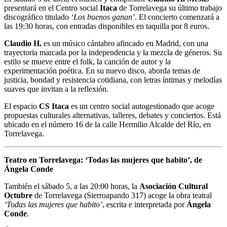
presentará en el Centro social
Itaca
de Torrelavega su último trabajo
discográfico titulado
‘Los buenos ganan’
. El concierto comenzará a
las 19:30 horas, con entradas disponibles en taquilla por 8 euros.
Claudio H.
es un músico cántabro afincado en Madrid, con una
trayectoria marcada por la independencia y la mezcla de géneros. Su
estilo se mueve entre el folk, la canción de autor y la
experimentación poética. En su nuevo disco, aborda temas de
justicia, bondad y resistencia cotidiana, con letras íntimas y melodías
suaves que invitan a la reflexión.
El espacio
CS Itaca
es un centro social autogestionado que acoge
propuestas culturales alternativas, talleres, debates y conciertos. Está
ubicado en el número 16 de la calle Hermilio Alcalde del Río, en
Torrelavega.
Teatro en Torrelavega: ‘Todas las mujeres que habito’, de
Ángela Conde
También el sábado 5, a las 20:00 horas, la
Asociación Cultural
Octubre
de Torrelavega (Sierroapando 317) acoge la obra teatral
‘Todas las mujeres que habito’
, escrita e interpretada por
Ángela
Conde
.