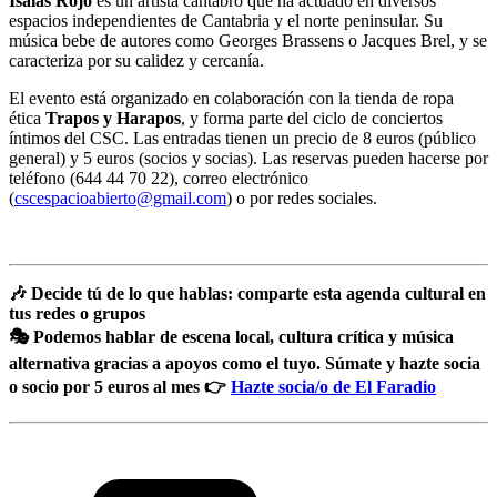
Isaías Rojo
es un artista cántabro que ha actuado en diversos
espacios independientes de Cantabria y el norte peninsular. Su
música bebe de autores como Georges Brassens o Jacques Brel, y se
caracteriza por su calidez y cercanía.
El evento está organizado en colaboración con la tienda de ropa
ética
Trapos y Harapos
, y forma parte del ciclo de conciertos
íntimos del CSC. Las entradas tienen un precio de 8 euros (público
general) y 5 euros (socios y socias). Las reservas pueden hacerse por
teléfono (644 44 70 22), correo electrónico
(
cscespacioabierto@gmail.com
) o por redes sociales.
🎶 Decide tú de lo que hablas: comparte esta agenda cultural en
tus redes o grupos
🎭 Podemos hablar de escena local, cultura crítica y música
alternativa gracias a apoyos como el tuyo. Súmate y hazte socia
o socio por 5 euros al mes 👉
Hazte socia/o de El Faradio