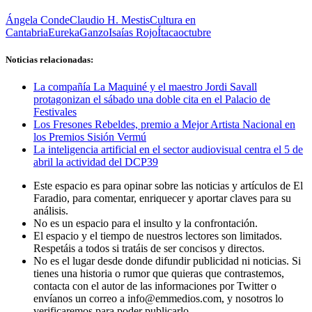
Ángela Conde
Claudio H. Mestis
Cultura en
Cantabria
Eureka
Ganzo
Isaías Rojo
Ítaca
octubre
Noticias relacionadas:
La compañía La Maquiné y el maestro Jordi Savall
protagonizan el sábado una doble cita en el Palacio de
Festivales
Los Fresones Rebeldes, premio a Mejor Artista Nacional en
los Premios Sisión Vermú
La inteligencia artificial en el sector audiovisual centra el 5 de
abril la actividad del DCP39
Este espacio es para opinar sobre las noticias y artículos de El
Faradio, para comentar, enriquecer y aportar claves para su
análisis.
No es un espacio para el insulto y la confrontación.
El espacio y el tiempo de nuestros lectores son limitados.
Respetáis a todos si tratáis de ser concisos y directos.
No es el lugar desde donde difundir publicidad ni noticias. Si
tienes una historia o rumor que quieras que contrastemos,
contacta con el autor de las informaciones por Twitter o
envíanos un correo a info@emmedios.com, y nosotros lo
verificaremos para poder publicarlo.