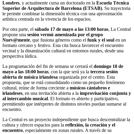
Londres
, y actualmente cursa un doctorado en la
Escuela Técnica
Superior de Arquitectura de Barcelona (ETSAB)
. Su trayectoria
le permite combinar la dimensión técnica con una aproximación
artística centrada en la vivencia de los espacios.
Por otra parte, el
sábado 17 de mayo a las 13:00 horas
, La Central
propone una
sesión vermú amenizada por el grupo
Nuev@mente
, que fusiona géneros como el
funk y el soul
en un
formato cercano y festivo. Esta cita busca favorecer el encuentro
vecinal y la dinamización cultural en entornos rurales, desde una
perspectiva lúdica.
La programación del fin de semana se cerrará el
domingo 18 de
mayo a las 18:00 horas
, con la que será ya la
tercera sesión
abierta de música irlandesa
organizada por el centro. Esta
propuesta, que se está consolidando como un pequeño fenómeno
cultural, reúne de forma creciente a
músicos cántabros e
irlandeses
, en una invitación abierta a la
improvisación conjunta y
al intercambio musical
. El formato es abierto y participativo,
permitiendo que intérpretes de distintos niveles puedan sumarse al
encuentro.
La Central es un proyecto independiente que busca descentralizar la
cultura y ofrecer espacios para la
reflexión, la creación y el
encuentro
, especialmente en zonas rurales. A través de su