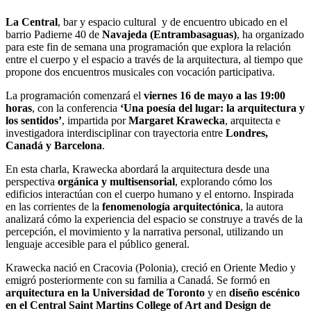
La Central
, bar y espacio cultural y de encuentro ubicado en el
barrio Padierne 40 de
Navajeda (Entrambasaguas)
, ha organizado
para este fin de semana una programación que explora la relación
entre el cuerpo y el espacio a través de la arquitectura, al tiempo que
propone dos encuentros musicales con vocación participativa.
La programación comenzará el
viernes 16 de mayo a las 19:00
horas
, con la conferencia
‘Una poesía del lugar: la arquitectura y
los sentidos’
, impartida por
Margaret Krawecka
, arquitecta e
investigadora interdisciplinar con trayectoria entre
Londres,
Canadá y Barcelona
.
En esta charla, Krawecka abordará la arquitectura desde una
perspectiva
orgánica y multisensorial
, explorando cómo los
edificios interactúan con el cuerpo humano y el entorno. Inspirada
en las corrientes de la
fenomenología arquitectónica
, la autora
analizará cómo la experiencia del espacio se construye a través de la
percepción, el movimiento y la narrativa personal, utilizando un
lenguaje accesible para el público general.
Krawecka nació en Cracovia (Polonia), creció en Oriente Medio y
emigró posteriormente con su familia a Canadá. Se formó en
arquitectura en la Universidad de Toronto
y en
diseño escénico
en el Central Saint Martins College of Art and Design de