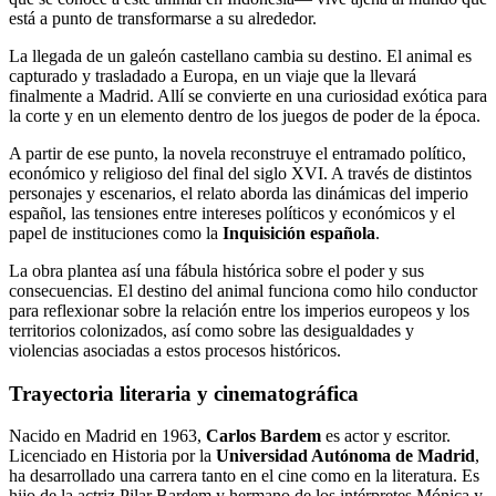
está a punto de transformarse a su alrededor.
La llegada de un galeón castellano cambia su destino. El animal es
capturado y trasladado a Europa, en un viaje que la llevará
finalmente a Madrid. Allí se convierte en una curiosidad exótica para
la corte y en un elemento dentro de los juegos de poder de la época.
A partir de ese punto, la novela reconstruye el entramado político,
económico y religioso del final del siglo XVI. A través de distintos
personajes y escenarios, el relato aborda las dinámicas del imperio
español, las tensiones entre intereses políticos y económicos y el
papel de instituciones como la
Inquisición española
.
La obra plantea así una fábula histórica sobre el poder y sus
consecuencias. El destino del animal funciona como hilo conductor
para reflexionar sobre la relación entre los imperios europeos y los
territorios colonizados, así como sobre las desigualdades y
violencias asociadas a estos procesos históricos.
Trayectoria literaria y cinematográfica
Nacido en Madrid en 1963,
Carlos Bardem
es actor y escritor.
Licenciado en Historia por la
Universidad Autónoma de Madrid
,
ha desarrollado una carrera tanto en el cine como en la literatura. Es
hijo de la actriz Pilar Bardem y hermano de los intérpretes Mónica y