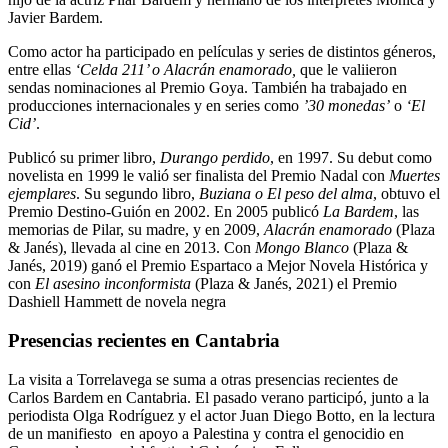
Javier Bardem.
Como actor ha participado en películas y series de distintos géneros,
entre ellas
‘Celda 211’ o Alacrán enamorado,
que le valiieron
sendas nominaciones al Premio Goya. También ha trabajado en
producciones internacionales y en series como
’30 monedas’
o
‘El
Cid’
.
Publicó su primer libro,
Durango perdido
, en 1997. Su debut como
novelista en 1999 le valió ser finalista del Premio Nadal con
Muertes
ejemplares
. Su segundo libro,
Buziana o El peso del alma
, obtuvo el
Premio Destino-Guión en 2002. En 2005 publicó
La Bardem
, las
memorias de Pilar, su madre, y en 2009,
Alacrán enamorado
(Plaza
& Janés), llevada al cine en 2013. Con
Mongo Blanco
(Plaza &
Janés, 2019) ganó el Premio Espartaco a Mejor Novela Histórica y
con
El asesino inconformista
(Plaza & Janés, 2021) el Premio
Dashiell Hammett de novela negra
Presencias recientes en Cantabria
La visita a Torrelavega se suma a otras presencias recientes de
Carlos Bardem en Cantabria. El pasado verano participó, junto a la
periodista Olga Rodríguez y el actor Juan Diego Botto, en la lectura
de un manifiesto en apoyo a Palestina y contra el genocidio en