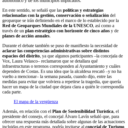
autonómico y de los municipios implicados.
En este sentido, se señaló que las
políticas y estrategias
relacionadas con la gestión, conservación o señalización
del
geoparque se irán definiendo en el marco de lo establecido por la
Red de Geoparques Mundiales de la UNESCO
, así como a
través de un
plan estratégico con horizonte de cinco años
y de
planes de acción anuales
.
Durante el debate también se puso de manifiesto la necesidad de
aclarar las competencias administrativas sobre distintos
espacios del distrito
, ya que algunos participantes –la concejala de
Vox, Laura Velasco– reclamaron que se detallara qué
infraestructuras o terrenos corresponden al Ayuntamiento y cuáles
dependen de Costas. Es una idea que la alcaldesa rescató –y no ha
vuelto a mencionar– la semana pasada, cuando dijo, entre las
medidas para evitar que volviera a repetirse la tragedia, que quería
hacer un mapa de la ciudad que dejara clara a quién le correspondía
cada parte.
El mapa de la vergüenza
Además, en relación con el
Plan de Sostenibilidad Turística
, el
presidente del consejo, el concejal Álvaro Lavín señaló que, para
ofrecer una respuesta más detallada sobre algunas de las actuaciones
incluidas en este programa, podría invitarse al
concejal de Turismo