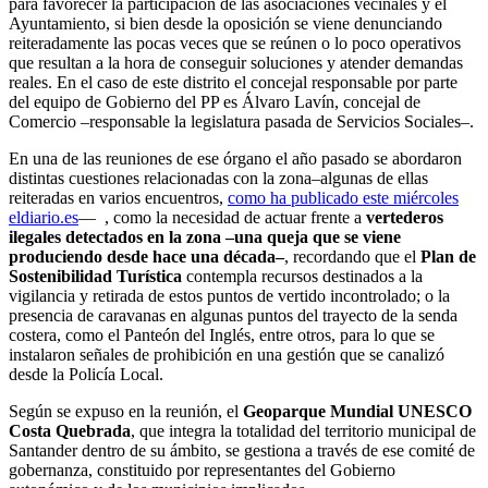
para favorecer la participación de las asociaciones vecinales y el
Ayuntamiento, si bien desde la oposición se viene denunciando
reiteradamente las pocas veces que se reúnen o lo poco operativos
que resultan a la hora de conseguir soluciones y atender demandas
reales. En el caso de este distrito el concejal responsable por parte
del equipo de Gobierno del PP es Álvaro Lavín, concejal de
Comercio –responsable la legislatura pasada de Servicios Sociales–.
En una de las reuniones de ese órgano el año pasado se abordaron
distintas cuestiones relacionadas con la zona–algunas de ellas
reiteradas en varios encuentros,
como ha publicado este miércoles
eldiario.es
— , como la necesidad de actuar frente a
vertederos
ilegales detectados en la zona –una queja que se viene
produciendo desde hace una década–
, recordando que el
Plan de
Sostenibilidad Turística
contempla recursos destinados a la
vigilancia y retirada de estos puntos de vertido incontrolado; o la
presencia de caravanas en algunas puntos del trayecto de la senda
costera, como el Panteón del Inglés, entre otros, para lo que se
instalaron señales de prohibición en una gestión que se canalizó
desde la Policía Local.
Según se expuso en la reunión, el
Geoparque Mundial UNESCO
Costa Quebrada
, que integra la totalidad del territorio municipal de
Santander dentro de su ámbito, se gestiona a través de ese comité de
gobernanza, constituido por representantes del Gobierno