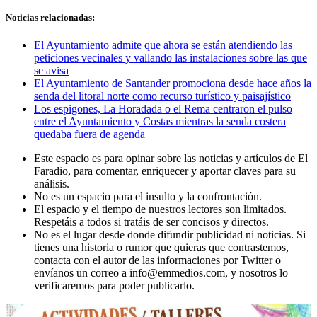
Noticias relacionadas:
El Ayuntamiento admite que ahora se están atendiendo las
peticiones vecinales y vallando las instalaciones sobre las que
se avisa
El Ayuntamiento de Santander promociona desde hace años la
senda del litoral norte como recurso turístico y paisajístico
Los espigones, La Horadada o el Rema centraron el pulso
entre el Ayuntamiento y Costas mientras la senda costera
quedaba fuera de agenda
Este espacio es para opinar sobre las noticias y artículos de El
Faradio, para comentar, enriquecer y aportar claves para su
análisis.
No es un espacio para el insulto y la confrontación.
El espacio y el tiempo de nuestros lectores son limitados.
Respetáis a todos si tratáis de ser concisos y directos.
No es el lugar desde donde difundir publicidad ni noticias. Si
tienes una historia o rumor que quieras que contrastemos,
contacta con el autor de las informaciones por Twitter o
envíanos un correo a info@emmedios.com, y nosotros lo
verificaremos para poder publicarlo.