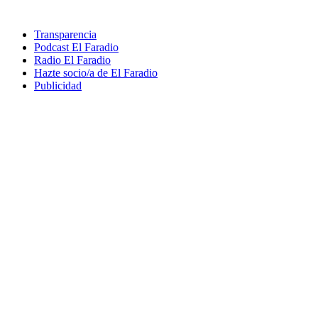
Transparencia
Podcast El Faradio
Radio El Faradio
Hazte socio/a de El Faradio
Publicidad